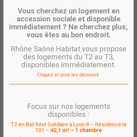
Demande de logement social
Vous cherchez un logement en
Grâce au fichier commun de demande de logement social,
accession sociale et disponible
simplifiez vos démarches.
immédiatement ? Ne cherchez plus,
Vous souhaitez faire une demande de logement social
vous êtes au bon endroit.
?
Maintenant pour déposer votre demande de logement
Rhône Saône Habitat vous propose
social, choisissez la simplicité en vous inscrivant
des logements du T2 au T3,
directement sur le site internet
www.demande-logement-
disponibles immédiatement.
social.gouv.fr
Cliquez ici pour les découvrir
Plus besoin de vous déplacer à la mairie ou aux
bureaux des organismes de logement social
Votre dossier est consultable par l’ensemble des
organismes de logement social de votre département
Vous pouvez actualiser votre demande à chaque fois
Focus sur nos logements
que votre situation évolue
disponibles :
Vous avez déjà déposé une ou plusieurs demandes
T2 en Bail Réel Solidaire à Lyon 8 – Résidence le
101 –
42,1 m² – 1 chambre
Vous n’avez pas à déposer de nouvelles demandes
Votre demande a été transférée dans le fichier