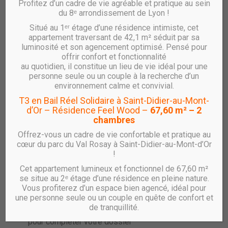
Profitez d’un cadre de vie agréable et pratique au sein
commun, en conservant vos informations et votre
du 8ᵉ arrondissement de Lyon !
ancienneté
Situé au 1ᵉʳ étage d’une résidence intimiste, cet
Votre demande est connue de tous les bailleurs
appartement traversant de 42,1 m² séduit par sa
sociaux et réservataires publics
luminosité et son agencement optimisé. Pensé pour
offrir confort et fonctionnalité
Comment savoir si ma demande a bien été
au quotidien, il constitue un lieu de vie idéal pour une
enregistrée ?
personne seule ou un couple à la recherche d’un
environnement calme et convivial.
Une fois votre demande déposée, celle-ci est
enregistrée dans le fichier commun et une attestation
T3 en Bail Réel Solidaire à Saint-Didier-au-Mont-
d’Or – Résidence Feel Wood –
67,60 m² – 2
d’enregistrement vous est envoyée, à l’adresse que
chambres
vous avez indiquée dans le formulaire. Conservez
soigneusement cette attestation qui est la preuve de
Offrez-vous un cadre de vie confortable et pratique au
cœur du parc du Val Rosay à Saint-Didier-au-Mont-d’Or
votre enregistrement. Elle contient votre numéro
!
unique d’enregistrement et la date de dépôt initial de
votre demande.
Cet appartement lumineux et fonctionnel de 67,60 m²
se situe au 2ᵉ étage d’une résidence en pleine nature.
Quelles sont les suites données à ma demande ?
Vous profiterez d’un espace bien agencé, idéal pour
une personne seule ou un couple en quête de confort et
Le bailleur social ou le réservataire qui dispose d’un
de tranquillité.
logement conforme à vos souhaits vous contacte
pour compléter votre dossier