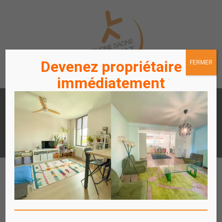
Devenez propriétaire
FERMER
immédiatement
LOUER
ACHETER
UN APPARTEMENT /
UN APPARTEMENT
STATIONNEMENT
ACCÈS
ACCÈS
LOCATAIRES / PROPRIÉTAIRES
COPROPRIÉTAIRES
Affich
le
menu