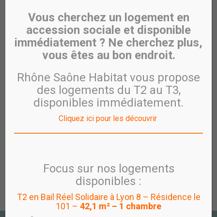
Une acquisition abordable
Vous cherchez un logement en
Des prix de vente plafonnés
accession sociale et disponible
immédiatement ? Ne cherchez plus,
Les plafonds de prix de vente applicables à
l’accession sociale coopérative sont valorisés
vous êtes au bon endroit.
chaque 1er janvier sur la base de l’évolution de l’ICC.
Le respect des plafonds est calculé au niveau de
Rhône Saône Habitat vous propose
l’opération sauf pour les PSLA où il est calculé au
des logements du T2 au T3,
niveau de chaque logement.
disponibles immédiatement.
Des plafonds de ressources à respecter
Cliquez ici pour les découvrir
La règlementation Hlm amène les coopératives d’Hlm
à respecter des prix de vente maxima et à ne vendre
qu’à des ménages personnes physiques sous
plafonds de ressources.
Focus sur nos logements
Mis à jour le 09 mars 2026
disponibles :
T2 en Bail Réel Solidaire à Lyon 8 – Résidence le
101 –
42,1 m² – 1 chambre