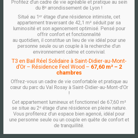
Profitez d’un cadre de vie agréable et pratique au sein
du 8ᵉ arrondissement de Lyon !
CONTACT
Situé au 1ᵉʳ étage d’une résidence intimiste, cet
PÔLE COOPÉRATIF WOOPA
appartement traversant de 42,1 m² séduit par sa
luminosité et son agencement optimisé. Pensé pour
10 avenue des Canuts
offrir confort et fonctionnalité
CS 10036
au quotidien, il constitue un lieu de vie idéal pour une
69517 VAULX EN VELIN CEDEX
personne seule ou un couple à la recherche d’un
TÉLÉPHONE
environnement calme et convivial.
ACCUEIL COMMERCIAL
T3 en Bail Réel Solidaire à Saint-Didier-au-Mont-
d’Or – Résidence Feel Wood –
67,60 m² – 2
04 26 59 05 23
chambres
ACCUEIL LOCATIF
Offrez-vous un cadre de vie confortable et pratique au
04 26 59 05 02
cœur du parc du Val Rosay à Saint-Didier-au-Mont-d’Or
ACCUEIL SYNDIC
!
04 26 59 05 01
Cet appartement lumineux et fonctionnel de 67,60 m²
se situe au 2ᵉ étage d’une résidence en pleine nature.
Vous profiterez d’un espace bien agencé, idéal pour
une personne seule ou un couple en quête de confort et
de tranquillité.
Plan du site
|
Mentions légales
Site réalisé par
Arthésis