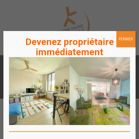
Devenez propriétaire
FERMER
immédiatement
LOUER
ACHETER
UN APPARTEMENT /
UN APPARTEMENT
STATIONNEMENT
ACCÈS
ACCÈS
LOCATAIRES / PROPRIÉTAIRES
COPROPRIÉTAIRES
Affich
le
menu