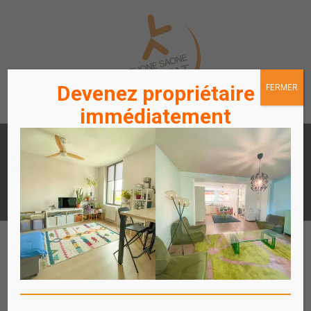
Devenez propriétaire
FERMER
immédiatement
LOUER
ACHETER
UN APPARTEMENT /
UN APPARTEMENT
STATIONNEMENT
ACCÈS
ACCÈS
LOCATAIRES / PROPRIÉTAIRES
COPROPRIÉTAIRES
Affich
le
menu