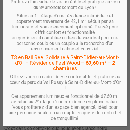
nombreux et situés dans des marchés très demandeurs, et
Profitez d’un cadre de vie agréable et pratique au sein
du 8ᵉ arrondissement de Lyon !
une inaccessibilité de l’offre actuelle pour les ménages
intermédiaires en accession à la propriété. Notamment sur
Situé au 1ᵉʳ étage d’une résidence intimiste, cet
Lyon et Villeurbanne, traditionnellement avec 50% des
appartement traversant de 42,1 m² séduit par sa
luminosité et son agencement optimisé. Pensé pour
ventes sur la Métropole, où on peut constater une baisse
offrir confort et fonctionnalité
marquée de plus de 20% de l’activité, avec des prix de
au quotidien, il constitue un lieu de vie idéal pour une
sortie des logements qui dépassent largement les 5.000
personne seule ou un couple à la recherche d’un
€/m².
environnement calme et convivial.
Mais comment faire revenir les jeunes ménages actifs,
T3 en Bail Réel Solidaire à Saint-Didier-au-Mont-
comment répondre à la demande de locataires ou
d’Or – Résidence Feel Wood –
67,60 m² – 2
chambres
d’accédants confrontés, dans les zones tendues, à une
offre de logements insuffisante et trop chère ? Une
Offrez-vous un cadre de vie confortable et pratique au
question sur laquelle les acteurs de la politique urbaine
cœur du parc du Val Rosay à Saint-Didier-au-Mont-d’Or
butent depuis longtemps. Concernant l’accession à la
!
propriété, la France reste un pays ancré dans un dogme
Cet appartement lumineux et fonctionnel de 67,60 m²
représenté par le droit de propriété. Pour agir sur le prix de
se situe au 2ᵉ étage d’une résidence en pleine nature.
fabrication du logement, il faut donc mettre en œuvre
Vous profiterez d’un espace bien agencé, idéal pour
une personne seule ou un couple en quête de confort et
d’autres formes de détention du bien immobilier, en
de tranquillité.
dissociant la propriété du bâti et celle du sol.
C’est dans ce contexte que nous avons lancé notre