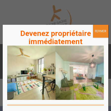
Devenez propriétaire
FERMER
immédiatement
LOUER
ACHETER
UN APPARTEMENT /
UN APPARTEMENT
STATIONNEMENT
ACCÈS
ACCÈS
LOCATAIRES / PROPRIÉTAIRES
COPROPRIÉTAIRES
Affich
le
menu