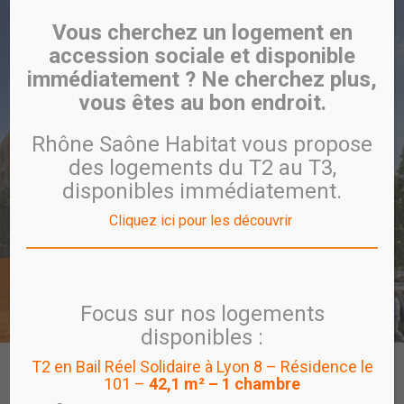
Vous cherchez un logement en
accession sociale et disponible
immédiatement ? Ne cherchez plus,
vous êtes au bon endroit.
Rhône Saône Habitat vous propose
des logements du T2 au T3,
disponibles immédiatement.
Cliquez ici pour les découvrir
Villeurbanne
VIA NOVA
Focus sur nos logements
disponibles :
T2 en Bail Réel Solidaire à Lyon 8 – Résidence le
CARTE
PROGRAMME
VISITE VIRTUELLE
101 –
42,1 m² – 1 chambre
PROGRAMMES EN COMMERCIALISATION