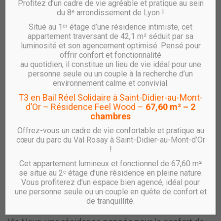
Profitez d’un cadre de vie agréable et pratique au sein
du 8ᵉ arrondissement de Lyon !
Situé au 1ᵉʳ étage d’une résidence intimiste, cet
Vente VIA NOVA – T3 – C14
appartement traversant de 42,1 m² séduit par sa
luminosité et son agencement optimisé. Pensé pour
réf : C14
offrir confort et fonctionnalité
au quotidien, il constitue un lieu de vie idéal pour une
Appartement T3 Neuf avec loggia – Résidence
personne seule ou un couple à la recherche d’un
environnement calme et convivial.
VIA NOVA à Villeurbanne
T3 en Bail Réel Solidaire à Saint-Didier-au-Mont-
RHÔNE SAÔNE HABITAT vous propose un appartement
T3
d’Or – Résidence Feel Wood –
67,60 m² – 2
avec
loggia
, au sein de la résidence
VIA NOVA
, à
chambres
Villeurbanne.
Offrez-vous un cadre de vie confortable et pratique au
Caractéristiques principales :
cœur du parc du Val Rosay à Saint-Didier-au-Mont-d’Or
!
Type :
T3
Cet appartement lumineux et fonctionnel de 67,60 m²
Surface habitable :
61.97 m²
se situe au 2ᵉ étage d’une résidence en pleine nature.
Extérieur :
5.33 m²
Vous profiterez d’un espace bien agencé, idéal pour
Stationnement :
Non
une personne seule ou un couple en quête de confort et
de tranquillité.
Livraison 3ème trimestre 2028