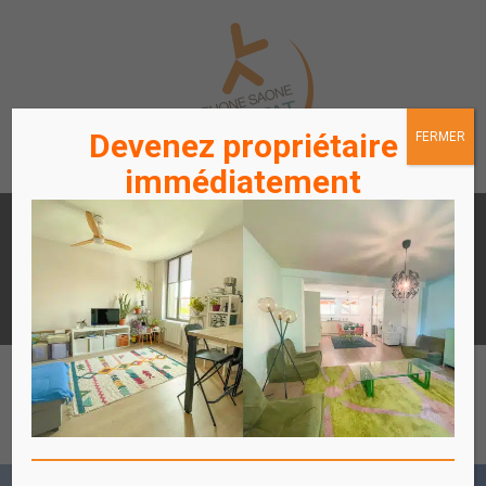
Devenez propriétaire
FERMER
immédiatement
LOUER
ACHETER
UN APPARTEMENT /
UN APPARTEMENT
STATIONNEMENT
ACCÈS
ACCÈS
LOCATAIRES / PROPRIÉTAIRES
COPROPRIÉTAIRES
Affich
le
menu