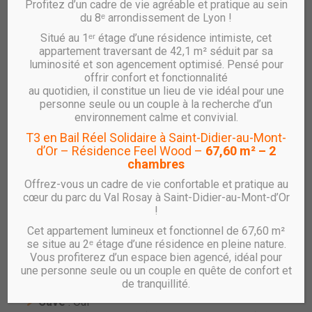
Profitez d’un cadre de vie agréable et pratique au sein
du 8ᵉ arrondissement de Lyon !
Situé au 1ᵉʳ étage d’une résidence intimiste, cet
Vente UTÔPIA – T4 – B2.603
appartement traversant de 42,1 m² séduit par sa
luminosité et son agencement optimisé. Pensé pour
réf : B2.603
offrir confort et fonctionnalité
au quotidien, il constitue un lieu de vie idéal pour une
Appartement T4 Neuf avec loggia et
personne seule ou un couple à la recherche d’un
stationnement – Résidence UTÔPIA à Villeurbanne
environnement calme et convivial.
Gratte-Ciel
T3 en Bail Réel Solidaire à Saint-Didier-au-Mont-
d’Or – Résidence Feel Wood –
67,60 m² – 2
RHÔNE SAÔNE HABITAT vous propose un
appartement
chambres
T4 au 6ᵉ étage avec loggia et stationnement
, au sein de
la résidence
UTÔPIA
, située dans le nouveau quartier
Offrez-vous un cadre de vie confortable et pratique au
des
Gratte-Ciel à Villeurbanne.
cœur du parc du Val Rosay à Saint-Didier-au-Mont-d’Or
!
Caractéristiques principales :
Cet appartement lumineux et fonctionnel de 67,60 m²
Type :
T4
se situe au 2ᵉ étage d’une résidence en pleine nature.
Étage :
6
Vous profiterez d’un espace bien agencé, idéal pour
une personne seule ou un couple en quête de confort et
Surface habitable :
80.89 m²
de tranquillité.
Loggia :
6.69 m²
Cave
: Oui