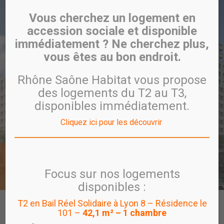
Vous cherchez un logement en
accession sociale et disponible
immédiatement ? Ne cherchez plus,
vous êtes au bon endroit.
Rhône Saône Habitat vous propose
des logements du T2 au T3,
disponibles immédiatement.
Cliquez ici pour les découvrir
Villeurbanne Gratte-Ciel
UTÔPIA
Focus sur nos logements
disponibles :
T2 en Bail Réel Solidaire à Lyon 8 – Résidence le
CARTE
PROGRAMME
VISITE VIRTUELLE
101 –
42,1 m² – 1 chambre
PROGRAMMES EN COMMERCIALISATION