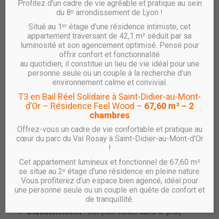
Profitez d’un cadre de vie agréable et pratique au sein
du 8ᵉ arrondissement de Lyon !
Situé au 1ᵉʳ étage d’une résidence intimiste, cet
Vente UTÔPIA – T3 – B2.903
appartement traversant de 42,1 m² séduit par sa
luminosité et son agencement optimisé. Pensé pour
réf : B2.903
offrir confort et fonctionnalité
au quotidien, il constitue un lieu de vie idéal pour une
Appartement T3 Neuf avec loggia et
personne seule ou un couple à la recherche d’un
stationnement – Résidence UTÔPIA à Villeurbanne
environnement calme et convivial.
Gratte-Ciel
T3 en Bail Réel Solidaire à Saint-Didier-au-Mont-
d’Or – Résidence Feel Wood –
67,60 m² – 2
RHÔNE SAÔNE HABITAT vous propose un
appartement
chambres
T3 au 9ᵉ étage avec loggia et stationnement
, au sein de
la résidence
UTÔPIA
, située dans le nouveau quartier
Offrez-vous un cadre de vie confortable et pratique au
des
Gratte-Ciel à Villeurbanne.
cœur du parc du Val Rosay à Saint-Didier-au-Mont-d’Or
!
Caractéristiques principales :
Cet appartement lumineux et fonctionnel de 67,60 m²
Type :
T3
se situe au 2ᵉ étage d’une résidence en pleine nature.
Étage :
9
Vous profiterez d’un espace bien agencé, idéal pour
une personne seule ou un couple en quête de confort et
Surface habitable :
63.66 m²
de tranquillité.
Loggia :
8.20 m²
Stationnement :
Oui (non inclus dans le prix)**