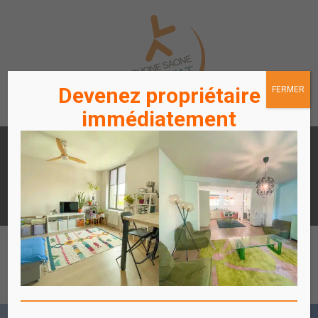
Devenez propriétaire
FERMER
immédiatement
LOUER
ACHETER
UN APPARTEMENT /
UN APPARTEMENT
STATIONNEMENT
ACCÈS
ACCÈS
LOCATAIRES / PROPRIÉTAIRES
COPROPRIÉTAIRES
Affich
le
menu