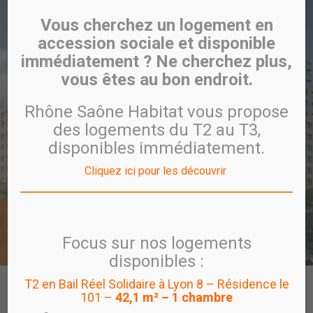
Vous cherchez un logement en
accession sociale et disponible
immédiatement ? Ne cherchez plus,
vous êtes au bon endroit.
Rhône Saône Habitat vous propose
des logements du T2 au T3,
disponibles immédiatement.
Cliquez ici pour les découvrir
Villeurbanne Gratte-Ciel
UTÔPIA
Focus sur nos logements
disponibles :
T2 en Bail Réel Solidaire à Lyon 8 – Résidence le
CARTE
PROGRAMME
VISITE VIRTUELLE
101 –
42,1 m² – 1 chambre
PROGRAMMES EN COMMERCIALISATION