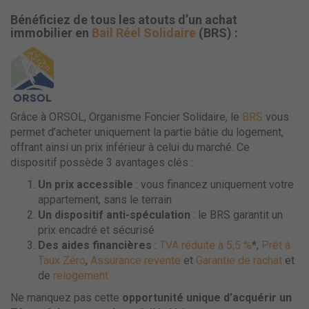
Bénéficiez de tous les atouts d’un achat
immobilier en
Bail Réel Solidaire
(BRS) :
Grâce à ORSOL, Organisme Foncier Solidaire, le
BRS
vous
permet d’acheter uniquement la partie bâtie du logement,
offrant ainsi un prix inférieur à celui du marché. Ce
dispositif possède 3 avantages clés :
Un prix accessible
: vous financez uniquement votre
appartement, sans le terrain
Un dispositif anti-spéculation
: le BRS garantit un
prix encadré et sécurisé
Des aides financières
:
TVA réduite à 5,5 %
*,
Prêt à
Taux Zéro
,
Assurance revente
et
Garantie de rachat
et
de
relogement
Ne manquez pas cette
opportunité unique d’acquérir un