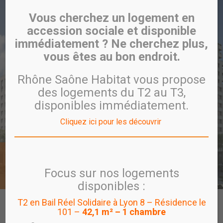
Vous cherchez un logement en
accession sociale et disponible
immédiatement ? Ne cherchez plus,
vous êtes au bon endroit.
Rhône Saône Habitat vous propose
des logements du T2 au T3,
disponibles immédiatement.
Cliquez ici pour les découvrir
Villeurbanne Gratte-Ciel
UTÔPIA
Focus sur nos logements
disponibles :
T2 en Bail Réel Solidaire à Lyon 8 – Résidence le
CARTE
PROGRAMME
VISITE VIRTUELLE
101 –
42,1 m² – 1 chambre
PROGRAMMES EN COMMERCIALISATION