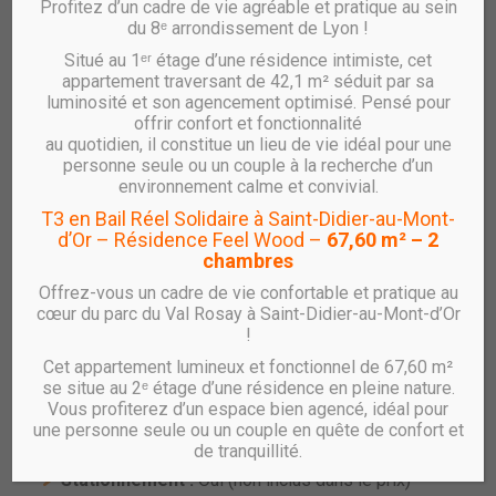
Profitez d’un cadre de vie agréable et pratique au sein
du 8ᵉ arrondissement de Lyon !
Situé au 1ᵉʳ étage d’une résidence intimiste, cet
Vente UTÔPIA – T2 – B2.901
appartement traversant de 42,1 m² séduit par sa
luminosité et son agencement optimisé. Pensé pour
réf : B2.901
offrir confort et fonctionnalité
au quotidien, il constitue un lieu de vie idéal pour une
Appartement T2 Neuf avec loggia et
personne seule ou un couple à la recherche d’un
stationnement – Résidence UTÔPIA à Villeurbanne
environnement calme et convivial.
Gratte-Ciel
T3 en Bail Réel Solidaire à Saint-Didier-au-Mont-
d’Or – Résidence Feel Wood –
67,60 m² – 2
RHÔNE SAÔNE HABITAT vous propose un
appartement
chambres
T2 au 9ᵉ étage avec loggia et stationnement
, au sein de
la résidence
UTÔPIA
, située dans le nouveau quartier
Offrez-vous un cadre de vie confortable et pratique au
des
Gratte-Ciel à Villeurbanne.
cœur du parc du Val Rosay à Saint-Didier-au-Mont-d’Or
!
Caractéristiques principales :
Cet appartement lumineux et fonctionnel de 67,60 m²
Type :
T2
se situe au 2ᵉ étage d’une résidence en pleine nature.
Étage :
9
Vous profiterez d’un espace bien agencé, idéal pour
une personne seule ou un couple en quête de confort et
Surface habitable :
44.42 m²
de tranquillité.
Loggia :
8.20 m²
Stationnement :
Oui (non inclus dans le prix)**