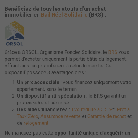
Bénéficiez de tous les atouts d’un achat
immobilier en
Bail Réel Solidaire
(BRS) :
Grâce à ORSOL, Organisme Foncier Solidaire, le
BRS
vous
permet d’acheter uniquement la partie bâtie du logement,
offrant ainsi un prix inférieur à celui du marché. Ce
dispositif possède 3 avantages clés :
Un prix accessible
: vous financez uniquement votre
appartement, sans le terrain
Un dispositif anti-spéculation
: le BRS garantit un
prix encadré et sécurisé
Des aides financières
:
TVA réduite à 5,5 %
*,
Prêt à
Taux Zéro
,
Assurance revente
et
Garantie de rachat
et
de
relogement
Ne manquez pas cette
opportunité unique d’acquérir un