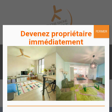
Devenez propriétaire
FERMER
immédiatement
LOUER
ACHETER
UN APPARTEMENT /
UN APPARTEMENT
STATIONNEMENT
ACCÈS
ACCÈS
LOCATAIRES / PROPRIÉTAIRES
COPROPRIÉTAIRES
Affich
le
menu