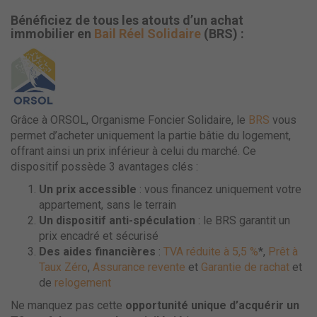
Bénéficiez de tous les atouts d’un achat
immobilier en
Bail Réel Solidaire
(BRS) :
Grâce à ORSOL, Organisme Foncier Solidaire, le
BRS
vous
permet d’acheter uniquement la partie bâtie du logement,
offrant ainsi un prix inférieur à celui du marché. Ce
dispositif possède 3 avantages clés :
Un prix accessible
: vous financez uniquement votre
appartement, sans le terrain
Un dispositif anti-spéculation
: le BRS garantit un
prix encadré et sécurisé
Des aides financières
:
TVA réduite à 5,5 %
*,
Prêt à
Taux Zéro
,
Assurance revente
et
Garantie de rachat
et
de
relogement
Ne manquez pas cette
opportunité unique d’acquérir un