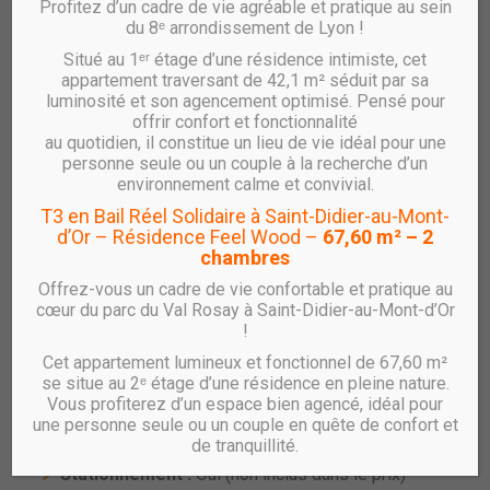
Profitez d’un cadre de vie agréable et pratique au sein
du 8ᵉ arrondissement de Lyon !
Situé au 1ᵉʳ étage d’une résidence intimiste, cet
Vente UTÔPIA – T2 – B2.303
appartement traversant de 42,1 m² séduit par sa
luminosité et son agencement optimisé. Pensé pour
réf : B2.303
offrir confort et fonctionnalité
au quotidien, il constitue un lieu de vie idéal pour une
Appartement T2 Neuf avec loggia et
personne seule ou un couple à la recherche d’un
stationnement – Résidence UTÔPIA à Villeurbanne
environnement calme et convivial.
Gratte-Ciel
T3 en Bail Réel Solidaire à Saint-Didier-au-Mont-
d’Or – Résidence Feel Wood –
67,60 m² – 2
RHÔNE SAÔNE HABITAT vous propose un
appartement
chambres
T2 au 3ᵉ étage avec loggia et stationnement
, au sein de
la résidence
UTÔPIA
, située dans le nouveau quartier
Offrez-vous un cadre de vie confortable et pratique au
des
Gratte-Ciel à Villeurbanne.
cœur du parc du Val Rosay à Saint-Didier-au-Mont-d’Or
!
Caractéristiques principales :
Cet appartement lumineux et fonctionnel de 67,60 m²
Type :
T2
se situe au 2ᵉ étage d’une résidence en pleine nature.
Étage :
3
Vous profiterez d’un espace bien agencé, idéal pour
une personne seule ou un couple en quête de confort et
Surface habitable :
56.21 m²
de tranquillité.
Loggia :
6,69 m²
Stationnement :
Oui (non inclus dans le prix)**