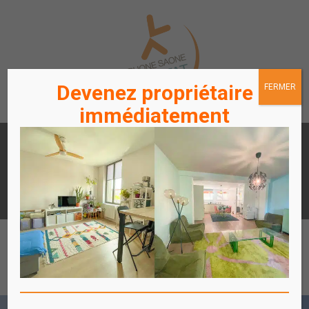
Devenez propriétaire
FERMER
immédiatement
LOUER
ACHETER
UN APPARTEMENT /
UN APPARTEMENT
STATIONNEMENT
ACCÈS
ACCÈS
LOCATAIRES / PROPRIÉTAIRES
COPROPRIÉTAIRES
Affich
le
menu