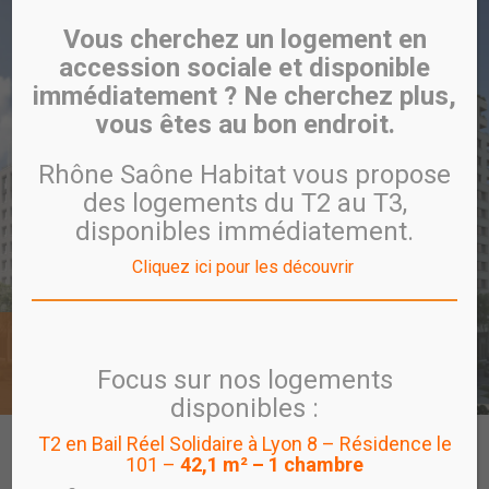
Vous cherchez un logement en
accession sociale et disponible
immédiatement ? Ne cherchez plus,
vous êtes au bon endroit.
Rhône Saône Habitat vous propose
des logements du T2 au T3,
disponibles immédiatement.
Cliquez ici pour les découvrir
Villeurbanne Gratte-Ciel
UTÔPIA
Focus sur nos logements
disponibles :
T2 en Bail Réel Solidaire à Lyon 8 – Résidence le
CARTE
PROGRAMME
VISITE VIRTUELLE
101 –
42,1 m² – 1 chambre
PROGRAMMES EN COMMERCIALISATION