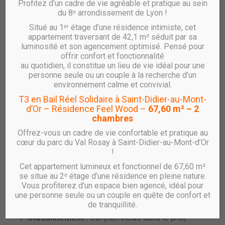
Profitez d’un cadre de vie agréable et pratique au sein
du 8ᵉ arrondissement de Lyon !
Situé au 1ᵉʳ étage d’une résidence intimiste, cet
Vente UTÔPIA – T2 – B2.302
appartement traversant de 42,1 m² séduit par sa
luminosité et son agencement optimisé. Pensé pour
réf : B2.302
offrir confort et fonctionnalité
au quotidien, il constitue un lieu de vie idéal pour une
Appartement T2 Neuf avec loggia et
personne seule ou un couple à la recherche d’un
stationnement – Résidence UTÔPIA à Villeurbanne
environnement calme et convivial.
Gratte-Ciel
T3 en Bail Réel Solidaire à Saint-Didier-au-Mont-
d’Or – Résidence Feel Wood –
67,60 m² – 2
RHÔNE SAÔNE HABITAT vous propose un
appartement
chambres
T2 au 3ᵉ étage avec loggia et stationnement
, au sein de
la résidence
UTÔPIA
, située dans le nouveau quartier
Offrez-vous un cadre de vie confortable et pratique au
des
Gratte-Ciel à Villeurbanne.
cœur du parc du Val Rosay à Saint-Didier-au-Mont-d’Or
!
Caractéristiques principales :
Cet appartement lumineux et fonctionnel de 67,60 m²
Type :
T2
se situe au 2ᵉ étage d’une résidence en pleine nature.
Étage :
3
Vous profiterez d’un espace bien agencé, idéal pour
une personne seule ou un couple en quête de confort et
Surface habitable :
57.93 m²
de tranquillité.
Loggia :
6,69 m²
Stationnement :
Oui (non inclus dans le prix)**