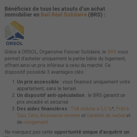
Bénéficiez de tous les atouts d’un achat
immobilier en
Bail Réel Solidaire
(BRS) :
Grâce à ORSOL, Organisme Foncier Solidaire, le
BRS
vous
permet d’acheter uniquement la partie bâtie du logement,
offrant ainsi un prix inférieur à celui du marché. Ce
dispositif possède 3 avantages clés :
Un prix accessible
: vous financez uniquement votre
appartement, sans le terrain
Un dispositif anti-spéculation
: le BRS garantit un
prix encadré et sécurisé
Des aides financières
:
TVA réduite à 5,5 %
*,
Prêt à
Taux Zéro
,
Assurance revente
et
Garantie de rachat
et
de
relogement
Ne manquez pas cette
opportunité unique d’acquérir un