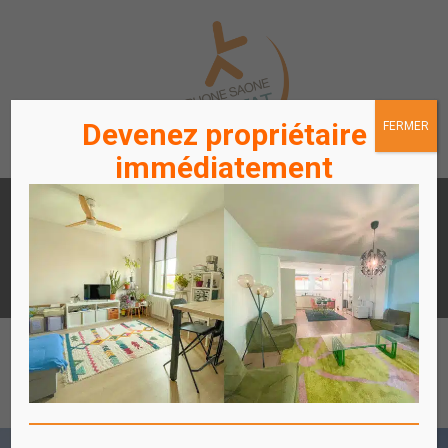
Devenez propriétaire
FERMER
immédiatement
LOUER
ACHETER
UN APPARTEMENT /
UN APPARTEMENT
STATIONNEMENT
ACCÈS
ACCÈS
LOCATAIRES / PROPRIÉTAIRES
COPROPRIÉTAIRES
Affich
le
menu