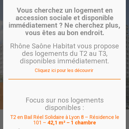
Vous cherchez un logement en
accession sociale et disponible
immédiatement ? Ne cherchez plus,
vous êtes au bon endroit.
Rhône Saône Habitat vous propose
des logements du T2 au T3,
disponibles immédiatement.
Cliquez ici pour les découvrir
Villeurbanne Gratte-Ciel
UTÔPIA
Focus sur nos logements
disponibles :
T2 en Bail Réel Solidaire à Lyon 8 – Résidence le
CARTE
PROGRAMME
VISITE VIRTUELLE
101 –
42,1 m² – 1 chambre
PROGRAMMES EN COMMERCIALISATION