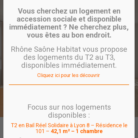
Vous cherchez un logement en
accession sociale et disponible
immédiatement ? Ne cherchez plus,
vous êtes au bon endroit.
Rhône Saône Habitat vous propose
des logements du T2 au T3,
disponibles immédiatement.
Cliquez ici pour les découvrir
Rillieux-la-Pape
SYMBIOSE
Focus sur nos logements
disponibles :
T2 en Bail Réel Solidaire à Lyon 8 – Résidence le
CARTE
PROGRAMME
VISITE VIRTUELLE
101 –
42,1 m² – 1 chambre
PROGRAMMES EN COMMERCIALISATION