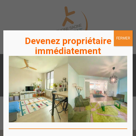
Devenez propriétaire
FERMER
immédiatement
LOUER
ACHETER
UN APPARTEMENT /
UN APPARTEMENT
STATIONNEMENT
ACCÈS
ACCÈS
LOCATAIRES / PROPRIÉTAIRES
COPROPRIÉTAIRES
Affich
le
menu