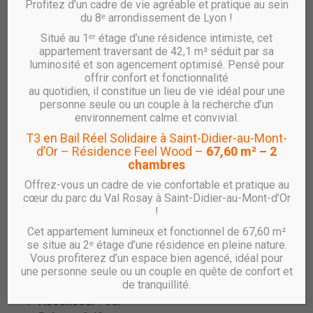
Profitez d’un cadre de vie agréable et pratique au sein
du 8ᵉ arrondissement de Lyon !
Situé au 1ᵉʳ étage d’une résidence intimiste, cet
Vente SYMBIOSE – T3 – A2b.41
appartement traversant de 42,1 m² séduit par sa
luminosité et son agencement optimisé. Pensé pour
réf : A2b.41
offrir confort et fonctionnalité
au quotidien, il constitue un lieu de vie idéal pour une
Offre spéciale – Frais de notaire offerts**
personne seule ou un couple à la recherche d’un
environnement calme et convivial.
Appartement T3 Neuf avec Balcon – Résidence
T3 en Bail Réel Solidaire à Saint-Didier-au-Mont-
SYMBIOSE à Rillieux-la-Pape
d’Or – Résidence Feel Wood –
67,60 m² – 2
chambres
RHÔNE SAÔNE HABITAT vous propose un
appartement
T3 au 4ᵉ étage avec balcon
, au sein de la résidence
Offrez-vous un cadre de vie confortable et pratique au
SYMBIOSE
, située dans le quartier en plein renouveau de
cœur du parc du Val Rosay à Saint-Didier-au-Mont-d’Or
Sermenaz à Rillieux-la-Pape
.
!
Cet appartement lumineux et fonctionnel de 67,60 m²
Caractéristiques principales :
se situe au 2ᵉ étage d’une résidence en pleine nature.
Type :
T3
Vous profiterez d’un espace bien agencé, idéal pour
Surface habitable :
65.60 m²
une personne seule ou un couple en quête de confort et
de tranquillité.
Étage
: 4
Ascenseur
: Oui