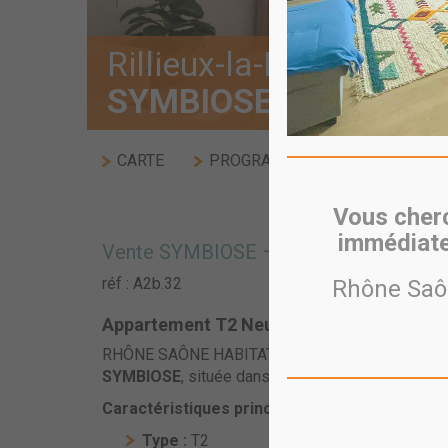
Rillieux-la-Pape
SYMBIOSE
CARTE
PROGRAMME
VISITE VIRT
Vous cherc
immédiate
Vente SYMBIOSE – T2 – A2b.32
réf : A2b.32
Rhône Saôn
Appartement T2 Neuf avec Balcon – Rési
RHÔNE SAÔNE HABITAT vous propose un
appar
SYMBIOSE
, située dans le quartier en plein ren
Caractéristiques principales :
Type :
T2