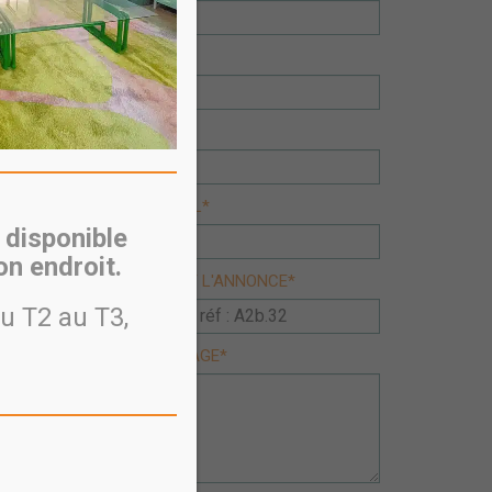
PRÉNOM
TÉLÉPHONE*
ION
ADRESSE MAIL*
 disponible
n endroit.
CONCERNANT L'ANNONCE*
u T2 au T3,
VOTRE MESSAGE*