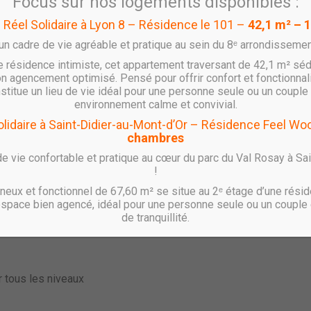
Focus sur nos logements disponibles :
l Réel Solidaire à Lyon 8 – Résidence le 101 –
42,1 m² – 
’un cadre de vie agréable et pratique au sein du 8ᵉ arrondissemen
e résidence intimiste, cet appartement traversant de 42,1 m² séd
x)**
n agencement optimisé. Pensé pour offrir confort et fonctionnal
onstitue un lieu de vie idéal pour une personne seule ou un couple 
environnement calme et convivial.
e de Lyon
Solidaire à Saint-Didier-au-Mont-d’Or – Résidence Feel W
chambres
-Pape est engagée dans un important projet de rénovation urbain
rimoine naturel. Le secteur de Sermenaz en est un exemple remar
e vie confortable et pratique au cœur du parc du Val Rosay à Sa
!
la protection de zones boisées.
r des Balcons de Sermenaz, bénéficie d’une situation privilégié
eux et fonctionnel de 67,60 m² se situe au 2ᵉ étage d’une résid
end sur 40 hectares de forêts et de sentiers, offrant un cadre de
espace bien agencé, idéal pour une personne seule ou un couple 
de tranquillité.
r tous les niveaux