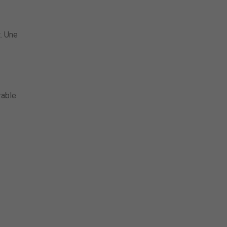
t. Une
rable