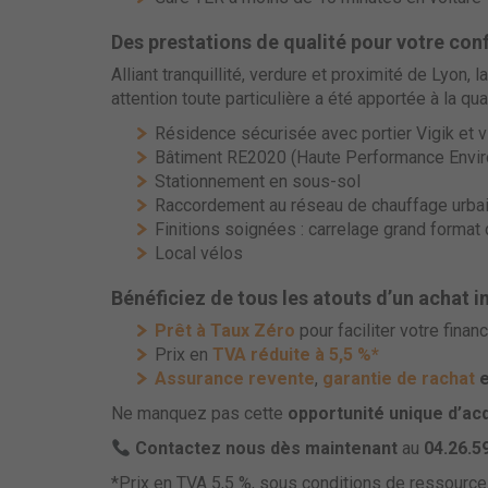
Des prestations de qualité pour votre con
Alliant tranquillité, verdure et proximité de Lyon
attention toute particulière a été apportée à la q
Résidence sécurisée avec portier Vigik et
Bâtiment RE2020 (Haute Performance Envi
Stationnement en sous-sol
Raccordement au réseau de chauffage urbain
Finitions soignées : carrelage grand format 
Local vélos
Bénéficiez de tous les atouts d’un achat 
Prêt à Taux Zéro
pour faciliter votre fina
Prix en
TVA réduite à 5,5 %*
Assurance revente
,
garantie de rachat
e
Ne manquez pas cette
opportunité unique d’acq
Contactez nous dès maintenant
au
04.26.5
*Prix en TVA 5,5 %, sous conditions de ressources