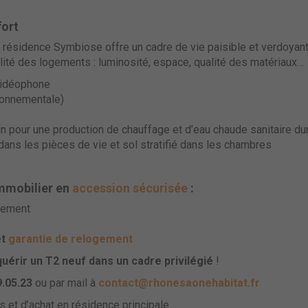
fort
, la résidence Symbiose offre un cadre de vie paisible et verdoyan
ualité des logements : luminosité, espace, qualité des matériaux…
 vidéophone
ronnementale)
 pour une production de chauffage et d’eau chaude sanitaire du
dans les pièces de vie et sol stratifié dans les chambres
immobilier en
accession sécurisée
:
ncement
t
garantie de relogement
uérir un T2 neuf dans un cadre privilégié
!
9.05.23
ou par mail à
contact@rhonesaonehabitat.fr
 et d’achat en résidence principale.