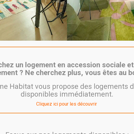
UELLE
PROGRAMMES EN COMMERCIALISAT
hez un logement en accession sociale et
ment ? Ne cherchez plus, vous êtes au bo
e Habitat vous propose des logements d
disponibles immédiatement.
dence SYMBIOSE à Rillieux-la-Pape
Cliquez ici pour les découvrir
tement T2 au 3ᵉ étage avec balcon
, au sein de la résidence
ouveau de
Sermenaz à Rillieux-la-Pape
.