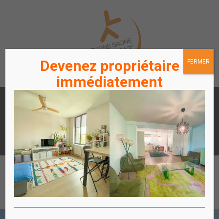
Devenez propriétaire
FERMER
immédiatement
LOUER
ACHETER
UN APPARTEMENT /
UN APPARTEMENT
STATIONNEMENT
ACCÈS
ACCÈS
LOCATAIRES / PROPRIÉTAIRES
COPROPRIÉTAIRES
Affich
le
menu