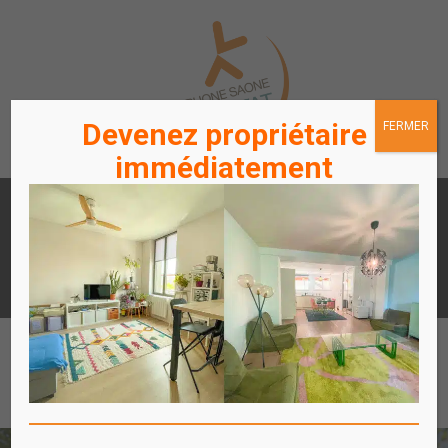
Devenez propriétaire
FERMER
immédiatement
LOUER
ACHETER
UN APPARTEMENT /
UN APPARTEMENT
STATIONNEMENT
ACCÈS
ACCÈS
LOCATAIRES / PROPRIÉTAIRES
COPROPRIÉTAIRES
Affich
le
menu