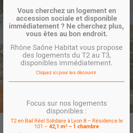
Vous cherchez un logement en
accession sociale et disponible
immédiatement ? Ne cherchez plus,
vous êtes au bon endroit.
Rhône Saône Habitat vous propose
des logements du T2 au T3,
disponibles immédiatement.
Cliquez ici pour les découvrir
Villefranche-Sur-Saône
L’ARCHIPEL
Focus sur nos logements
disponibles :
T2 en Bail Réel Solidaire à Lyon 8 – Résidence le
CARTE
PROGRAMME
VISITE VIRTUELLE
101 –
42,1 m² – 1 chambre
PROGRAMMES EN COMMERCIALISATION