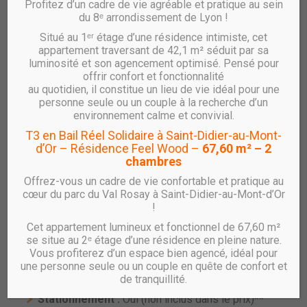
Profitez d’un cadre de vie agréable et pratique au sein
du 8ᵉ arrondissement de Lyon !
Situé au 1ᵉʳ étage d’une résidence intimiste, cet
Vente Archipel – T2 – A24
appartement traversant de 42,1 m² séduit par sa
luminosité et son agencement optimisé. Pensé pour
réf : 522751
offrir confort et fonctionnalité
au quotidien, il constitue un lieu de vie idéal pour une
Appartement T2 Neuf – Résidence L’ARCHIPEL à
personne seule ou un couple à la recherche d’un
Villefranche-sur-Saône
environnement calme et convivial.
T3 en Bail Réel Solidaire à Saint-Didier-au-Mont-
RHÔNE SAÔNE HABITAT vous propose un
appartement
d’Or – Résidence Feel Wood –
67,60 m² – 2
T2 au 2ème étage
, au sein de la résidence
L’ARCHIPEL
,
chambres
située au cœur de l
‘écoquartier Monplaisir
, rue Claude
Vignard.
Offrez-vous un cadre de vie confortable et pratique au
cœur du parc du Val Rosay à Saint-Didier-au-Mont-d’Or
Caractéristiques principales :
!
Type :
T2
Cet appartement lumineux et fonctionnel de 67,60 m²
Surface habitable :
35.10 m²
se situe au 2ᵉ étage d’une résidence en pleine nature.
Vous profiterez d’un espace bien agencé, idéal pour
Balcon :
6.30 m²
une personne seule ou un couple en quête de confort et
Étage :
2
de tranquillité.
Ascenseur :
Oui
Stationnement :
Oui (non inclus dans le prix)**