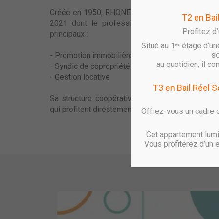
Créée en 1950, RHONE SAONE HABITAT compte p
T2 en Bai
2021 dont le professionnalisme reconnu s’ex
Profitez d
principaux :
Situé au 1ᵉʳ étage d’un
so
- Promotion immobilière
au quotidien, il c
- Syndic de copropriété
- Gestion locative
T3 en Bail Réel 
Sa structure coopérative implique des règles d
qui profitent directement aux acquéreurs et aux l
Offrez-vous un cadre d
Cet appartement lumin
Vous profiterez d’un 