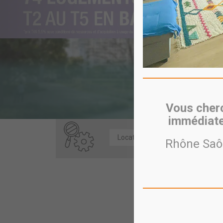
Vous cherc
immédiate
Rhône Saôn