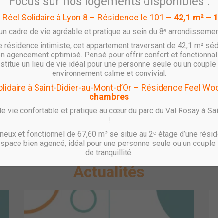
Focus sur nos logements disponibles :
lus de 45 collaborateurs en
l Réel Solidaire à Lyon 8 – Résidence le 101 –
42,1 m² – 
erce dans ses trois métiers
’un cadre de vie agréable et pratique au sein du 8ᵉ arrondissemen
e résidence intimiste, cet appartement traversant de 42,1 m² séd
n agencement optimisé. Pensé pour offrir confort et fonctionnal
onstitue un lieu de vie idéal pour une personne seule ou un couple 
environnement calme et convivial.
Solidaire à Saint-Didier-au-Mont-d’Or – Résidence Feel W
chambres
e fonctionnement spécifiques
ocataires
e vie confortable et pratique au cœur du parc du Val Rosay à Sa
!
En savoir plus
eux et fonctionnel de 67,60 m² se situe au 2ᵉ étage d’une résid
espace bien agencé, idéal pour une personne seule ou un couple 
de tranquillité.
Actualités