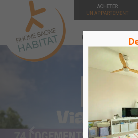
ACHETER
UN APPARTEMENT
Rhône Saône Habitat
De
Précédente