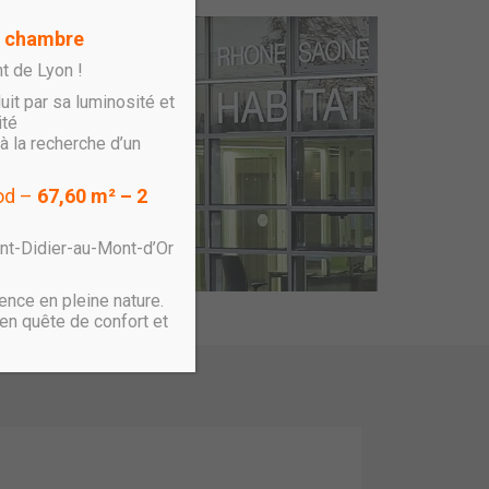
1 chambre
t de Lyon !
uit par sa luminosité et
ité
à la recherche d’un
ood –
67,60 m² – 2
int-Didier-au-Mont-d’Or
ence en pleine nature.
en quête de confort et