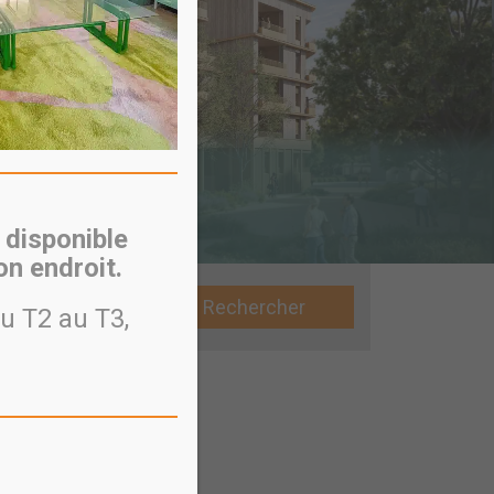
 disponible
n endroit.
Rechercher
u T2 au T3,