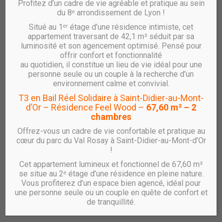
Profitez d’un cadre de vie agréable et pratique au sein
du 8ᵉ arrondissement de Lyon !
Situé au 1ᵉʳ étage d’une résidence intimiste, cet
Vente ACTE II – T3 – L16
appartement traversant de 42,1 m² séduit par sa
luminosité et son agencement optimisé. Pensé pour
réf : L16
offrir confort et fonctionnalité
au quotidien, il constitue un lieu de vie idéal pour une
Appartement T3 Neuf avec balcon – Résidence
personne seule ou un couple à la recherche d’un
ACTE II à Saint-Fons
environnement calme et convivial.
T3 en Bail Réel Solidaire à Saint-Didier-au-Mont-
RHÔNE SAÔNE HABITAT vous propose un
appartement
d’Or – Résidence Feel Wood –
67,60 m² – 2
T3 au 1er étage avec balcon
, au sein de la résidence
chambres
Acte II
, située dans la future rue du Parc.
Offrez-vous un cadre de vie confortable et pratique au
Caractéristiques principales :
cœur du parc du Val Rosay à Saint-Didier-au-Mont-d’Or
!
Type :
T3
Surface habitable :
58.75 m²
Cet appartement lumineux et fonctionnel de 67,60 m²
Balcon :
5.70 m²
se situe au 2ᵉ étage d’une résidence en pleine nature.
Vous profiterez d’un espace bien agencé, idéal pour
Étage :
1
une personne seule ou un couple en quête de confort et
Stationnement :
Oui (non inclus dans le prix)**
de tranquillité.
Livraison au 2ᵉ semestre 2028