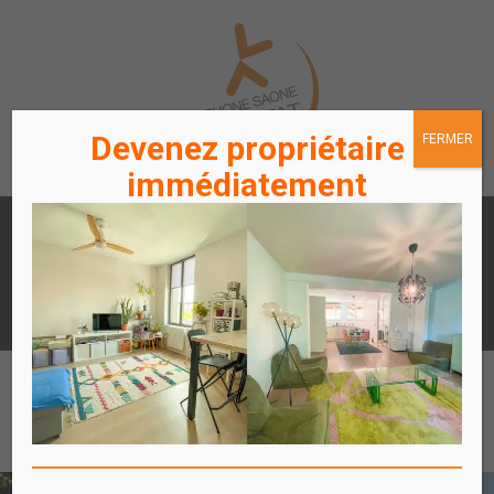
Devenez propriétaire
FERMER
immédiatement
LOUER
ACHETER
UN APPARTEMENT /
UN APPARTEMENT
STATIONNEMENT
ACCÈS
ACCÈS
LOCATAIRES / PROPRIÉTAIRES
COPROPRIÉTAIRES
Affich
le
menu