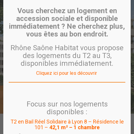
Vous cherchez un logement en
accession sociale et disponible
immédiatement ? Ne cherchez plus,
vous êtes au bon endroit.
Rhône Saône Habitat vous propose
des logements du T2 au T3,
disponibles immédiatement.
Cliquez ici pour les découvrir
Saint-Fons
ACTE II
Focus sur nos logements
disponibles :
T2 en Bail Réel Solidaire à Lyon 8 – Résidence le
CARTE
PROGRAMME
VISITE VIRTUELLE
101 –
42,1 m² – 1 chambre
PROGRAMMES EN COMMERCIALISATION