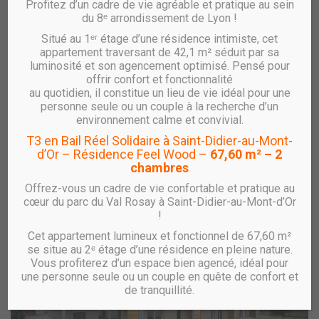
Profitez d’un cadre de vie agréable et pratique au sein
30 juin 2015
du 8ᵉ arrondissement de Lyon !
Samedi 27 juin 2015 à 11h00, à Colombier Saugnieu,
Situé au 1ᵉʳ étage d’une résidence intimiste, cet
RHONE SAONE HABITAT a inauguré la résidence Les
appartement traversant de 42,1 m² séduit par sa
Sureaux et a posé la première pierre de la résidence Champ
luminosité et son agencement optimisé. Pensé pour
offrir confort et fonctionnalité
Vallet en présence de Pierre Marmonier, Maire de
au quotidien, il constitue un lieu de vie idéal pour une
Colombier Saugnieu, de Paul Vidal, président de la
personne seule ou un couple à la recherche d’un
Communauté de Communes de L’Est Lyonnais et de
environnement calme et convivial.
Christiane Guicherd, Conseillère départementale du Rhône.
T3 en Bail Réel Solidaire à Saint-Didier-au-Mont-
Ces 32 logements locatifs sociaux, allant du 2 au 5 pièces
d’Or – Résidence Feel Wood –
67,60 m² – 2
disposent de prestations de qualité.
chambres
Offrez-vous un cadre de vie confortable et pratique au
PDF Article magazine Coté Village
cœur du parc du Val Rosay à Saint-Didier-au-Mont-d’Or
!
Cet appartement lumineux et fonctionnel de 67,60 m²
se situe au 2ᵉ étage d’une résidence en pleine nature.
Vous profiterez d’un espace bien agencé, idéal pour
une personne seule ou un couple en quête de confort et
de tranquillité.