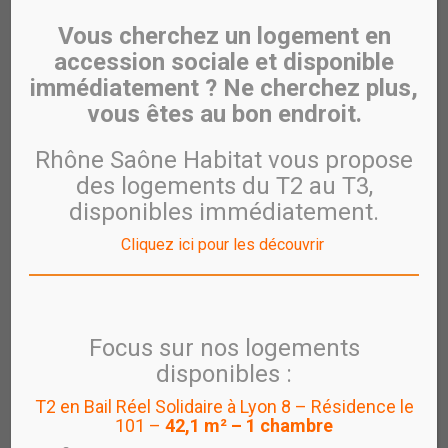
Vous cherchez un logement en
accession sociale et disponible
immédiatement ? Ne cherchez plus,
vous êtes au bon endroit.
Rhône Saône Habitat vous propose
des logements du T2 au T3,
disponibles immédiatement.
Cliquez ici pour les découvrir
Inauguration des Sureaux et
Focus sur nos logements
Pose de la 1ère Pierre de
disponibles :
Champ Vallet à COLOMBIER
T2 en Bail Réel Solidaire à Lyon 8 – Résidence le
SAUGNIEU
101 –
42,1 m² – 1 chambre