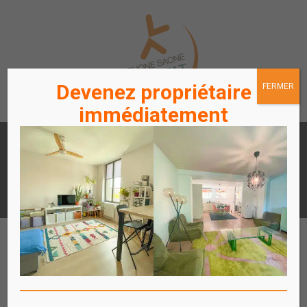
Devenez propriétaire
FERMER
immédiatement
LOUER
ACHETER
UN APPARTEMENT /
UN APPARTEMENT
STATIONNEMENT
ACCÈS
ACCÈS
LOCATAIRES / PROPRIÉTAIRES
COPROPRIÉTAIRES
Affich
le
menu