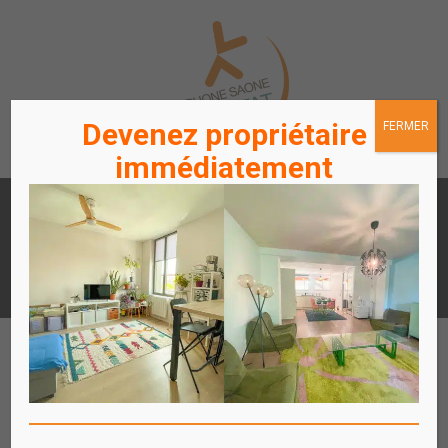
Devenez propriétaire
FERMER
immédiatement
LOUER
ACHETER
UN APPARTEMENT /
UN APPARTEMENT
STATIONNEMENT
ACCÈS
ACCÈS
LOCATAIRES / PROPRIÉTAIRES
COPROPRIÉTAIRES
Affich
le
menu