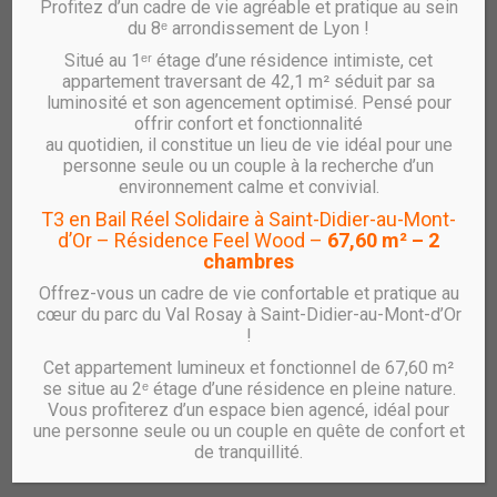
Profitez d’un cadre de vie agréable et pratique au sein
Les premières résidences des Jardins du Monde à
du 8ᵉ arrondissement de Lyon !
Vénissieux viennent d’être inaugurées, ce vendredi 4 juillet
Situé au 1ᵉʳ étage d’une résidence intimiste, cet
2014, en présence de Madame Le Maire de Vénissieux.
appartement traversant de 42,1 m² séduit par sa
Ce projet commun entre RHONE SAONE HABITAT et
luminosité et son agencement optimisé. Pensé pour
NACARAT comprend :
offrir confort et fonctionnalité
au quotidien, il constitue un lieu de vie idéal pour une
36 logements en accession sécurisée réalisés par
personne seule ou un couple à la recherche d’un
RHONE SAONE HABITAT dans la résidence l’Alhambra
environnement calme et convivial.
27 logements en accession réalisés par NACARAT
T3 en Bail Réel Solidaire à Saint-Didier-au-Mont-
dans la résidence Jardins Bagatelle.
d’Or – Résidence Feel Wood –
67,60 m² – 2
chambres
Les Jardins du Monde à Vénissieux est un nouveau quartier
au cœur de Vénissieux. Situé sur les anciennes serres
Offrez-vous un cadre de vie confortable et pratique au
cœur du parc du Val Rosay à Saint-Didier-au-Mont-d’Or
municipales de la ville de Vénissieux. Les Jardins du
!
Monde comprendront à terme :
Cet appartement lumineux et fonctionnel de 67,60 m²
149 logements en accession privée
se situe au 2ᵉ étage d’une résidence en pleine nature.
100 logements en accession sociale
Vous profiterez d’un espace bien agencé, idéal pour
74 logements en locatif social
une personne seule ou un couple en quête de confort et
le nouveau square rue Romain Rolland
de tranquillité.
le nouveau foyer Paul Langevin