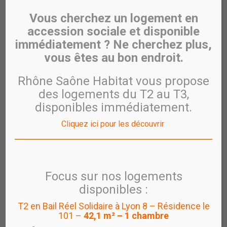
Vous cherchez un logement en
accession sociale et disponible
immédiatement ? Ne cherchez plus,
vous êtes au bon endroit.
Rhône Saône Habitat vous propose
des logements du T2 au T3,
disponibles immédiatement.
Cliquez ici pour les découvrir
Les premières résidences
des Jardins du Monde à
Focus sur nos logements
Vénissieux ont été
disponibles :
inaugurées
T2 en Bail Réel Solidaire à Lyon 8 – Résidence le
101 –
42,1 m² – 1 chambre
7 juillet 2014