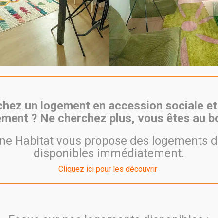
hone
hez un logement en accession sociale et
ment ? Ne cherchez plus, vous êtes au bo
TÉLÉPHONE
e Habitat vous propose des logements d
 WOOPA
ACCUEIL COMMERCIAL
disponibles immédiatement.
04 26 59 05 23
Cliquez ici pour les découvrir
ACCUEIL LOCATIF
N CEDEX
04 26 59 05 02
ACCUEIL SYNDIC
04 26 59 05 01