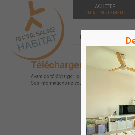
ACHETER
UN APPARTEMENT
Rhône Saône Habitat
De
Télécharger le plan
Avant de télécharger le Plan, prenez le temps d
Ces informations ne vous seront demandées qu'une
E-mail
Nom