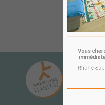
Télép
Vous cherc
immédiate
CONTACT
Rhône Saôn
PÔLE COOPÉRATIF
10 avenue des Canuts
CS 10036
69517 VAULX EN VELI