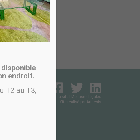
 disponible
n endroit.
u T2 au T3,
Plan du site
|
Mentions légales
Site réalisé par
Arthésis