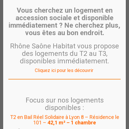
Mezzo
Vous cherchez un logement en
2021
accession sociale et disponible
immédiatement ? Ne cherchez plus,
vous êtes au bon endroit.
Rhône Saône Habitat vous propose
des logements du T2 au T3,
disponibles immédiatement.
Cliquez ici pour les découvrir
Focus sur nos logements
Architecte :
BAUMSCHLAGER EBERLE
disponibles :
Lieu :
Villeurbanne La Soie
T2 en Bail Réel Solidaire à Lyon 8 – Résidence le
101 –
42,1 m² – 1 chambre