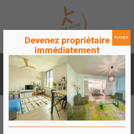
Devenez propriétaire
FERMER
immédiatement
LOUER
ACHETER
UN APPARTEMENT /
UN APPARTEMENT
STATIONNEMENT
ACCÈS
ACCÈS
LOCATAIRES / PROPRIÉTAIRES
COPROPRIÉTAIRES
Affich
le
menu