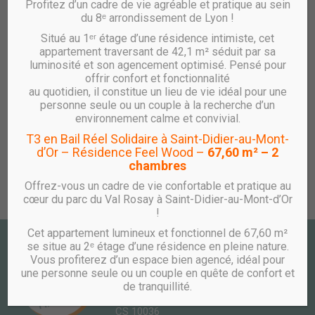
Profitez d’un cadre de vie agréable et pratique au sein
du 8ᵉ arrondissement de Lyon !
Situé au 1ᵉʳ étage d’une résidence intimiste, cet
appartement traversant de 42,1 m² séduit par sa
luminosité et son agencement optimisé. Pensé pour
offrir confort et fonctionnalité
au quotidien, il constitue un lieu de vie idéal pour une
personne seule ou un couple à la recherche d’un
environnement calme et convivial.
T3 en Bail Réel Solidaire à Saint-Didier-au-Mont-
d’Or – Résidence Feel Wood –
67,60 m² – 2
chambres
Offrez-vous un cadre de vie confortable et pratique au
cœur du parc du Val Rosay à Saint-Didier-au-Mont-d’Or
!
Cet appartement lumineux et fonctionnel de 67,60 m²
se situe au 2ᵉ étage d’une résidence en pleine nature.
CONTACT
Vous profiterez d’un espace bien agencé, idéal pour
une personne seule ou un couple en quête de confort et
PÔLE COOPÉRATIF WOOPA
de tranquillité.
10 avenue des Canuts
CS 10036