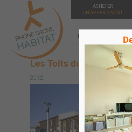
ACHETER
UN APPARTEMENT
Rhône Saône Habitat
De
Les Toits du Moulin
2012