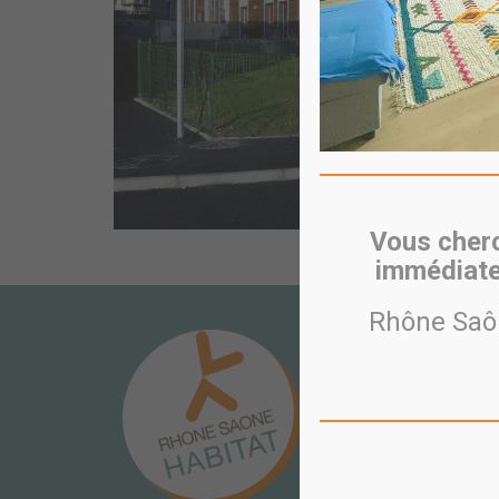
Vous cherc
immédiate
Rhône Saôn
CONTACT
PÔLE COOPÉRATIF
10 avenue des Canuts
CS 10036
69517 VAULX EN VELI