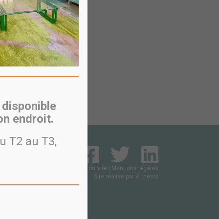
 disponible
n endroit.
u T2 au T3,
Plan du site
|
Mentions légales
Site réalisé par
Arthésis