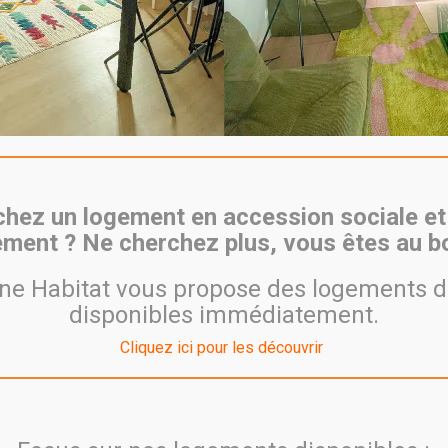
hez un logement en accession sociale et
ment ? Ne cherchez plus, vous êtes au bo
e Habitat vous propose des logements d
TÉLÉPHONE
disponibles immédiatement.
 WOOPA
ACCUEIL COMMERCIAL
Cliquez ici pour les découvrir
04 26 59 05 23
ACCUEIL LOCATIF
N CEDEX
04 26 59 05 02
ACCUEIL SYNDIC