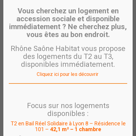
Les Maisons Grenadines
Vous cherchez un logement en
2010
accession sociale et disponible
immédiatement ? Ne cherchez plus,
vous êtes au bon endroit.
Rhône Saône Habitat vous propose
des logements du T2 au T3,
disponibles immédiatement.
Cliquez ici pour les découvrir
Focus sur nos logements
disponibles :
Architecte :
THIERRY DUGELAY
Lieu :
Villeurbanne
T2 en Bail Réel Solidaire à Lyon 8 – Résidence le
101 –
42,1 m² – 1 chambre