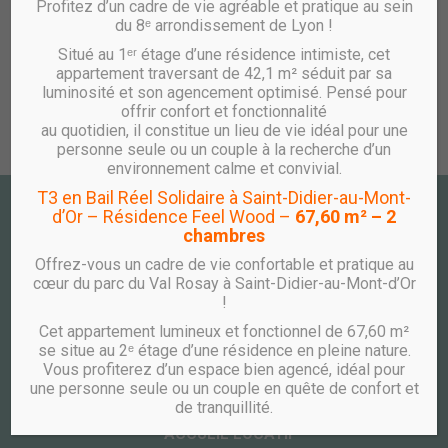
Profitez d’un cadre de vie agréable et pratique au sein
du 8ᵉ arrondissement de Lyon !
Situé au 1ᵉʳ étage d’une résidence intimiste, cet
appartement traversant de 42,1 m² séduit par sa
luminosité et son agencement optimisé. Pensé pour
offrir confort et fonctionnalité
au quotidien, il constitue un lieu de vie idéal pour une
personne seule ou un couple à la recherche d’un
environnement calme et convivial.
T3 en Bail Réel Solidaire à Saint-Didier-au-Mont-
d’Or – Résidence Feel Wood –
67,60 m² – 2
CONTACT
chambres
PÔLE COOPÉRATIF WOOPA
Offrez-vous un cadre de vie confortable et pratique au
cœur du parc du Val Rosay à Saint-Didier-au-Mont-d’Or
10 avenue des Canuts
!
CS 10036
69517 VAULX EN VELIN CEDEX
Cet appartement lumineux et fonctionnel de 67,60 m²
TÉLÉPHONE
se situe au 2ᵉ étage d’une résidence en pleine nature.
Vous profiterez d’un espace bien agencé, idéal pour
ACCUEIL COMMERCIAL
une personne seule ou un couple en quête de confort et
de tranquillité.
04 26 59 05 23
ACCUEIL LOCATIF