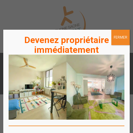
Devenez propriétaire
FERMER
immédiatement
LOUER
ACHETER
UN APPARTEMENT /
UN APPARTEMENT
STATIONNEMENT
ACCÈS
ACCÈS
LOCATAIRES / PROPRIÉTAIRES
COPROPRIÉTAIRES
Affich
le
menu