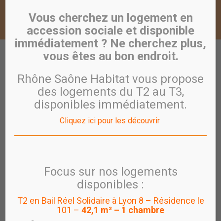
T3 GRAND ROULE – ST
Vous cherchez un logement en
FOY LES LYON
accession sociale et disponible
immédiatement ? Ne cherchez plus,
vous êtes au bon endroit.
TOUTES NOS LOCATIONS
Rhône Saône Habitat vous propose
des logements du T2 au T3,
Location T3 GRAND ROULE – ST FOY LES
disponibles immédiatement.
LYON
Cliquez ici pour les découvrir
74 Chemin du Grand Roule - 69110 - ST FOY LES LYON
réf : T3 B008 GRAND ROULE
Logement composé d’une cuisine / séjour 24.50 m²
Focus sur nos logements
Deux chambres avec mezzanine 19.40 et 18.30 m²
disponibles :
Logement conventionné ouvrant droit à APL
T2 en Bail Réel Solidaire à Lyon 8 – Résidence le
Candidatures soumises au plafond PLS ETUDIANT
101 –
42,1 m² – 1 chambre
DPE : C