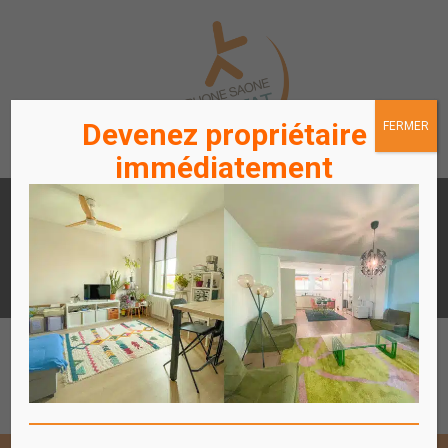
Devenez propriétaire
FERMER
immédiatement
LOUER
ACHETER
UN APPARTEMENT /
UN APPARTEMENT
STATIONNEMENT
ACCÈS
ACCÈS
LOCATAIRES / PROPRIÉTAIRES
COPROPRIÉTAIRES
Affich
le
menu