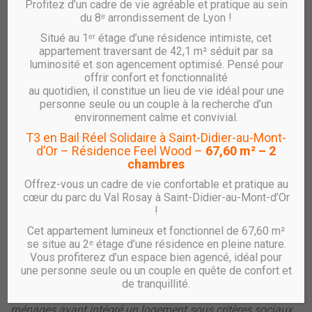
Profitez d’un cadre de vie agréable et pratique au sein
23 septembre 2025
du 8ᵉ arrondissement de Lyon !
Situé au 1ᵉʳ étage d’une résidence intimiste, cet
Enquêtes SLS et OPS
appartement traversant de 42,1 m² séduit par sa
luminosité et son agencement optimisé. Pensé pour
offrir confort et fonctionnalité
Les
locataires de logements sociaux
sont soumis à deux
au quotidien, il constitue un lieu de vie idéal pour une
types d’enquêtes :
l’enquête SLS
tous les ans,
personne seule ou un couple à la recherche d’un
et
l’enquête OPS
tous les deux ans.
environnement calme et convivial.
Si je reçois l’une de ces enquêtes avec mon avis
T3 en Bail Réel Solidaire à Saint-Didier-au-Mont-
d’échéance, je dois la remplir :
c’est obligatoire avant le 19
d’Or – Résidence Feel Wood –
67,60 m² – 2
octobre.
chambres
Offrez-vous un cadre de vie confortable et pratique au
cœur du parc du Val Rosay à Saint-Didier-au-Mont-d’Or
Enquête SLS
!
Le
Supplément de Loyer Solidarité
actuel a été instauré
Cet appartement lumineux et fonctionnel de 67,60 m²
par la loi du 4 mars 1996. Il concerne les locataires dont les
se situe au 2ᵉ étage d’une résidence en pleine nature.
ressources
dépassent de 20%
les plafonds en vigueur pour
Vous profiterez d’un espace bien agencé, idéal pour
une personne seule ou un couple en quête de confort et
le logement occupé.
de tranquillité.
Le paiement de ce supplément de loyer est destiné aux
ménages ayant intégré un logement sous critères sociaux