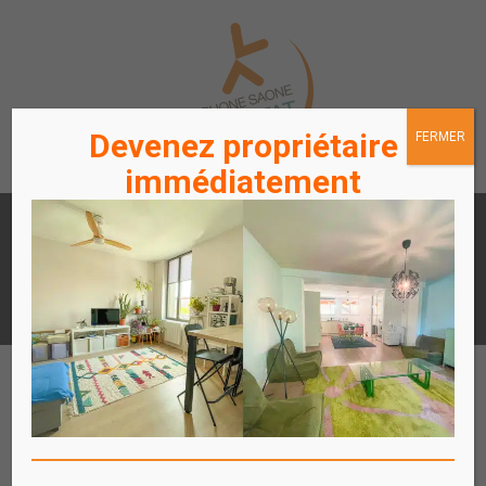
Devenez propriétaire
FERMER
immédiatement
LOUER
ACHETER
UN APPARTEMENT /
UN APPARTEMENT
STATIONNEMENT
ACCÈS
ACCÈS
LOCATAIRES / PROPRIÉTAIRES
COPROPRIÉTAIRES
Affich
le
menu