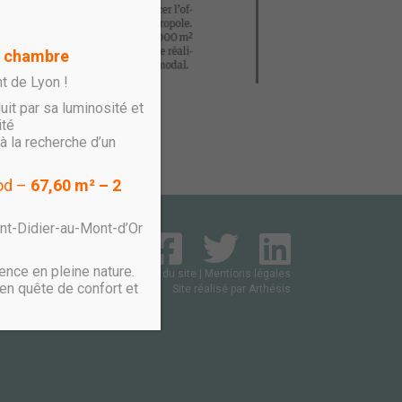
1 chambre
t de Lyon !
uit par sa luminosité et
ité
à la recherche d’un
ood –
67,60 m² – 2
int-Didier-au-Mont-d’Or
ence en pleine nature.
Plan du site
|
Mentions légales
en quête de confort et
Site réalisé par
Arthésis