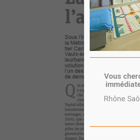
Vous cherc
immédiate
Rhône Saôn