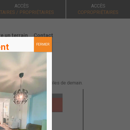
ACCÈS
ACCÈS
TAIRES / PROPRIÉTAIRES
COPROPRIÉTAIRES
e un terrain
Contact
ent
FERMER
a devenir l’un des grands pôles de demain.