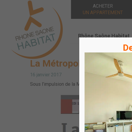
ACHETER
UN APPARTEMENT
Rhône Saône Habitat
De
La Métropole de Lyon tis
16 janvier 2017
Sous l’impulsion de la Métropole, le quartier Carr