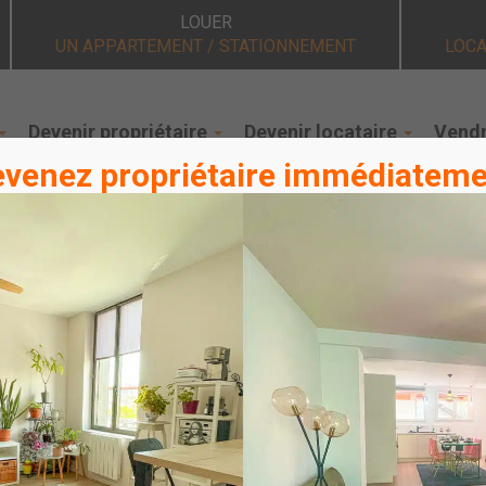
LOUER
UN APPARTEMENT / STATIONNEMENT
LOCA
Devenir propriétaire
Devenir locataire
Vendr
venez propriétaire immédiatem
se l’avenir du Carré de Soie
é de Soie à Vaulx-en-Velin et Villeurbanne fait sa révolution. Il v