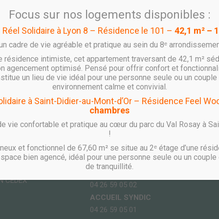
Focus sur nos logements disponibles :
l Réel Solidaire à Lyon 8 – Résidence le 101 –
42,1 m² – 
’un cadre de vie agréable et pratique au sein du 8ᵉ arrondissemen
e résidence intimiste, cet appartement traversant de 42,1 m² séd
n agencement optimisé. Pensé pour offrir confort et fonctionnal
onstitue un lieu de vie idéal pour une personne seule ou un couple 
environnement calme et convivial.
Solidaire à Saint-Didier-au-Mont-d’Or – Résidence Feel W
chambres
e vie confortable et pratique au cœur du parc du Val Rosay à Sa
TÉLÉPHONE
!
 WOOPA
ACCUEIL COMMERCIAL
eux et fonctionnel de 67,60 m² se situe au 2ᵉ étage d’une résid
espace bien agencé, idéal pour une personne seule ou un couple 
04 26 59 05 23
de tranquillité.
ACCUEIL LOCATIF
N CEDEX
04 26 59 05 02
ACCUEIL SYNDIC
04 26 59 05 01