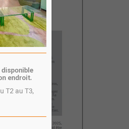
 disponible
n endroit.
u T2 au T3,