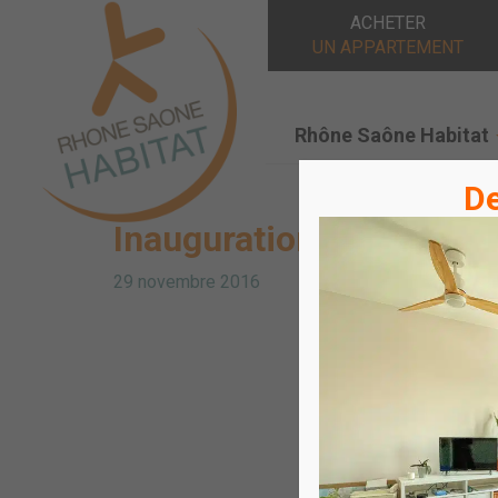
ACHETER
UN APPARTEMENT
Rhône Saône Habitat
De
Inauguration de la rési
29 novembre 2016