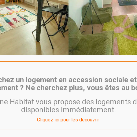
t s’associent et inaugurent les résidences Alezan et Me
ABITAT et Est Métropole Habitat ont inauguré les résidence
légué à l’égalité des chances, Secrétaire général de la préfectu
ron.
é Lyon 2, les résidences Alezan de RHONE SAONE HABITAT et Mend
ueillent respectivement 23 logements en accession sociale à la p
ifs sociaux du T2 au T5. Ce projet collectif répond aux besoins d
ONE SAONE HABITAT et Est Métropole Habitat, tous deux membres
îtrise d’ouvrage ayant pour objectif de rationaliser techniquem
hez un logement en accession sociale et
ment ? Ne cherchez plus, vous êtes au bo
e Habitat vous propose des logements d
disponibles immédiatement.
Cliquez ici pour les découvrir