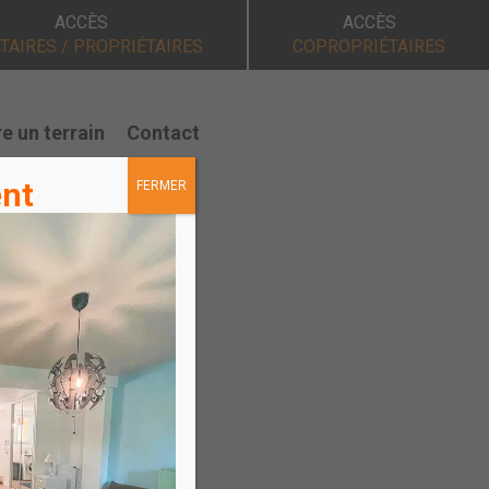
ACCÈS
ACCÈS
TAIRES / PROPRIÉTAIRES
COPROPRIÉTAIRES
e un terrain
Contact
ent
FERMER