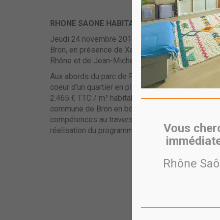
RHONE SAONE HABITAT et Est Métropole Habita
Jeudi 24 novembre 2016 à 11h30, RHONE SAONE H
Bron, en présence de Xavier Inglebert, Préfet dé
Rhône et de Jean-Michel LONGUEVAL, Maire de B
Aux abords du parc de Parilly et de l’universit
coeur d’un quartier en pleine mutation. Elles acc
2.465 € TTC / m² habitable, et 32 logements locat
commune de Bron en bordure de Saint-Priest. RH
compétences au travers d’une convention de co-ma
Vous cherc
réalisation du programme.
immédiate
Rhône Saôn