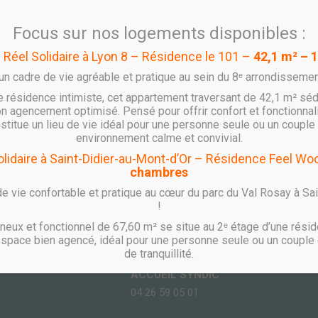
Focus sur nos logements disponibles :
l Réel Solidaire à Lyon 8 – Résidence le 101 –
42,1 m² – 
u Rhône, Vice-Présidente de la Métropole de Lyon; Jean-Michel L
é à l’égalité des chances, Secrétaire général de la préfecture du
’un cadre de vie agréable et pratique au sein du 8ᵉ arrondissemen
 Bron; Benoît Tracol, Directeur Général de RHONE SAONE HABITA
e résidence intimiste, cet appartement traversant de 42,1 m² séd
n agencement optimisé. Pensé pour offrir confort et fonctionnal
onstitue un lieu de vie idéal pour une personne seule ou un couple 
environnement calme et convivial.
Solidaire à Saint-Didier-au-Mont-d’Or – Résidence Feel W
chambres
TÉLÉPHONE
e vie confortable et pratique au cœur du parc du Val Rosay à Sa
 WOOPA
ACCUEIL COMMERCIAL
!
04 26 59 05 23
eux et fonctionnel de 67,60 m² se situe au 2ᵉ étage d’une résid
ACCUEIL LOCATIF
espace bien agencé, idéal pour une personne seule ou un couple 
N CEDEX
de tranquillité.
04 26 59 05 02
ACCUEIL SYNDIC
04 26 59 05 01