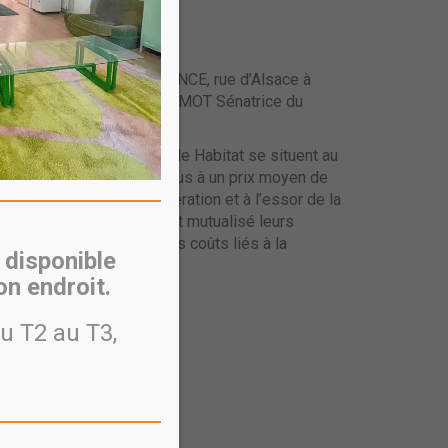
ndès France à Bron.
s ALEZAN et MENDES FRANCE, rue d’Alsace à
re du Rhône, d’Annie GUILLEMOT Sénatrice du
ès France d’Est Métropole Habitat se situent au
ropriété du T2 au T4, vendus à un prix moyen de
e logements de l’agglomération et à l’essor de la
 du GIE Est Habitat, ont mutualisé leurs
ent et économiquement les coûts liés à la
 disponible
n endroit.
u T2 au T3,