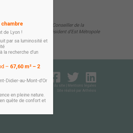
1 chambre
ongueval, Maire de Bron, Conseiller de la
 Rhône; Jean-Paul Bret, Président d’Est Métropole
t de Lyon !
T.
uit par sa luminosité et
ité
à la recherche d’un
ood –
67,60 m² – 2
int-Didier-au-Mont-d’Or
Plan du site
|
Mentions légales
Site réalisé par
Arthésis
ence en pleine nature.
en quête de confort et