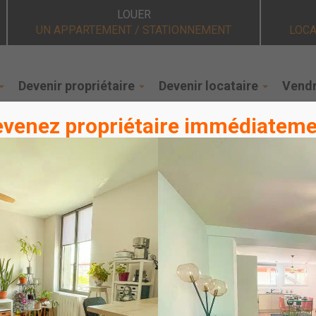
LOUER
UN APPARTEMENT / STATIONNEMENT
LOCA
Devenir propriétaire
Devenir locataire
Vendr
venez propriétaire immédiatem
dence Alezan à Bron