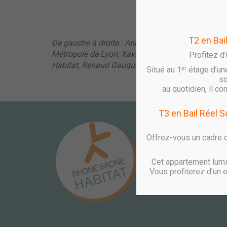
T2 en Bai
De gauche à droite : Annie Guillemot, Sénatrice d
Métropole de Lyon; Xavier Inglebert, Préfet délégu
Profitez d
Habitat; Renaud Gauquelin, député du canton de
Situé au 1ᵉʳ étage d’un
so
au quotidien, il c
T3 en Bail Réel 
CONTACT
Offrez-vous un cadre d
PÔLE COOPÉRATIF
10 avenue des Canuts
Cet appartement lumin
CS 10036
Vous profiterez d’un 
69517 VAULX EN VELI