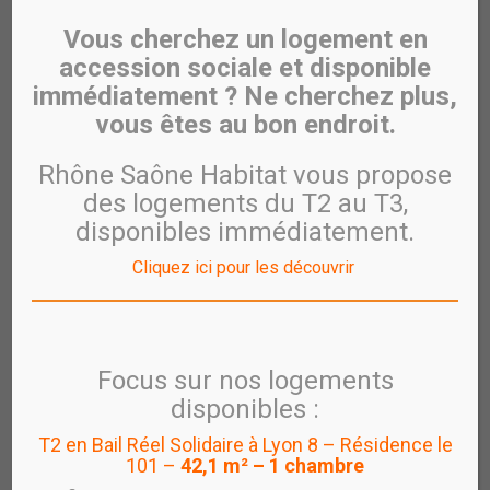
Geoffroy Bouret remporte le
Vous cherchez un logement en
prix RHONE SAONE HABITAT
accession sociale et disponible
8 septembre 2014
immédiatement ? Ne cherchez plus,
vous êtes au bon endroit.
Le Parc du Cheval à Chazay sur Ain a accueilli du 4 au 7
septembre le jumping international CSI 2 étoiles. Ce
Rhône Saône Habitat vous propose
jumping était organisé par l’équipe du parc, sous la
présidence de Marc Damians. Plusieurs cavaliers tournant
des logements du T2 au T3,
en international et originaires d’une dizaine de nations
disponibles immédiatement.
différentes étaient présents durant ces 4 jours de
Cliquez ici pour les découvrir
compétition. Le prix RHONE SAONE HABITAT a été
remporté vendredi par l’Isérois Geoffroy Bouret.
Focus sur nos logements
disponibles :
T2 en Bail Réel Solidaire à Lyon 8 – Résidence le
101 –
42,1 m² – 1 chambre