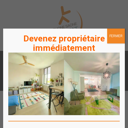
Devenez propriétaire
FERMER
immédiatement
LOUER
ACHETER
UN APPARTEMENT /
UN APPARTEMENT
STATIONNEMENT
ACCÈS
ACCÈS
LOCATAIRES / PROPRIÉTAIRES
COPROPRIÉTAIRES
Affich
le
menu