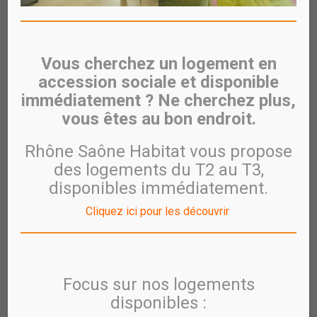
Télécharger le plan
Avant de télécharger le Plan, prenez le temps de nous
donner vos coordonnées.
Vous cherchez un logement en
Ces informations ne vous seront demandées qu'une seule
accession sociale et disponible
et unique fois pour l'ensemble de votre visite.
immédiatement ? Ne cherchez plus,
E-mail
vous êtes au bon endroit.
Rhône Saône Habitat vous propose
Nom
des logements du T2 au T3,
disponibles immédiatement.
Téléphone
Cliquez ici pour les découvrir
Focus sur nos logements
disponibles :