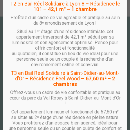
T2 en Bail Réel Solidaire à Lyon 8 – Résidence le
101 –
42,1 m² – 1 chambre
Profitez d’un cadre de vie agréable et pratique au sein
du 8ᵉ arrondissement de Lyon !
Situé au 1ᵉʳ étage d’une résidence intimiste, cet
CONTACT
appartement traversant de 42,1 m² séduit par sa
PÔLE COOPÉRATIF WOOPA
luminosité et son agencement optimisé. Pensé pour
offrir confort et fonctionnalité
10 avenue des Canuts
au quotidien, il constitue un lieu de vie idéal pour une
CS 10036
personne seule ou un couple à la recherche d’un
69517 VAULX EN VELIN CEDEX
environnement calme et convivial.
TÉLÉPHONE
T3 en Bail Réel Solidaire à Saint-Didier-au-Mont-
ACCUEIL COMMERCIAL
d’Or – Résidence Feel Wood –
67,60 m² – 2
chambres
04 26 59 05 23
ACCUEIL LOCATIF
Offrez-vous un cadre de vie confortable et pratique au
cœur du parc du Val Rosay à Saint-Didier-au-Mont-d’Or
04 26 59 05 02
!
ACCUEIL SYNDIC
Cet appartement lumineux et fonctionnel de 67,60 m²
04 26 59 05 01
se situe au 2ᵉ étage d’une résidence en pleine nature.
Vous profiterez d’un espace bien agencé, idéal pour
une personne seule ou un couple en quête de confort et